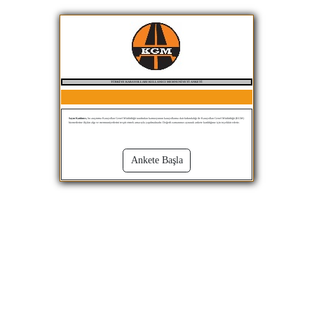
TÜRKİYE KARAYOLLARI KULLANICI MEMNUNİYETİ ANKETİ
Sayın Katılımcı,
bu araştırma Karayolları Genel Müdürlüğü tarafından kamuoyunun karayollarına dair farkındalığı ile Karayolları Genel Müdürlüğü (KGM)
hizmetlerine ilişkin algı ve memnuniyetlerini tespit etmek amacıyla yapılmaktadır. Değerli zamanınızı ayırarak ankete katıldığınız için teşekkür ederiz.
Ankete Başla